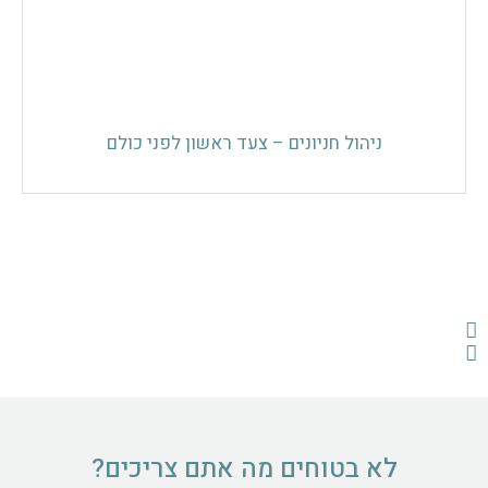
המדריך לבחירת מצלמת lpr
ניהול חניונים – צעד ראשון לפני כולם
זיהוי לוחיות רישוי באמצעות תוכנה לזיהוי מספר רכב
לא בטוחים מה אתם צריכים?