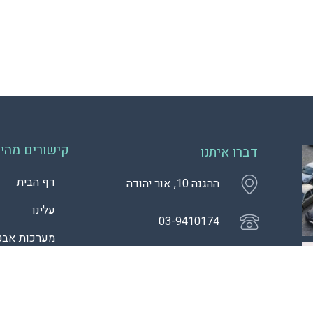
קישורים מהיר
דברו איתנו
דף הבית
ההגנה 10, אור יהודה
עלינו
03-9410174
מערכות אבט
dror@toplines.co.il
בקרות כניסה
My Park