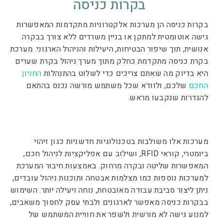
בקרות כניסה
בקרות כניסה הן מערכות אלקטרוניות מתקדמות המאפשרות
גישה אוטומטית למתקן או בניין משרדים ללא צורך בבקרה
אנושית, תוך שיפור הבטיחות, היעילות והניהול הארגוני. מערכת
בקרת כניסה מתקדמת כחלק מתוך מערך ניהול בקרת שערים
היא בדיוק מה שאתם צריכים כדי לשלוט בהתנהלות
החניון
החכם
שלכם, ולוודא שכל משתמש מורשה נכנס בהתאם
להגדרות שנקבעו מראש.
מערכות אלו משולבות בטכנולוגיות חדשניות כגון זיהוי
ביומטרי, קוראי
RFID
, ושילוב עם אפליקציות לניהול חכם,
המאפשרות שליטה ובקרה מרחוק. באמצעות חיבור המערכת
למערכות נוספות כמו מצלמות אבטחה ותוכנות ניהול עובדים,
ניתן ליצור סביבת עבודה מאובטחת, נוחה ויעילה יותר. השימוש
בבקרות כניסה מאפשר לארגונים ולבתי עסק לחסוך משאבים,
למנוע גישה לא מורשית ולשפר את חוויית המשתמש של