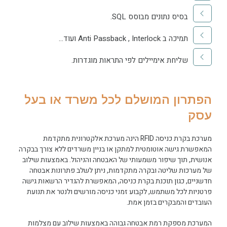
בסיס נתונים מבוסס SQL.​
תמיכה ב Anti Passback , Interlock ועוד…​
שליחת אימיילים לפי התראות מוגדרות.​
הפתרון המושלם לכל משרד או בעל
עסק
מערכת בקרת כניסה RFID הינה מערכת אלקטרונית מתקדמת
המאפשרת גישה אוטומטית למתקן או בניין משרדים ללא צורך בבקרה
אנושית, תוך שיפור משמעותי של האבטחה והניהול. באמצעות שילוב
של מערכות שליטה ובקרה מתקדמות, ניתן לשלב פתרונות אבטחה
חדשניים, כגון תוכנת בקרת כניסה, המאפשרת להגדיר הרשאות גישה
פרטניות לכל משתמש, לקבוע זמני כניסה מורשים ולנטר את תנועת
העובדים והמבקרים בזמן אמת.
המערכת מספקת רמת אבטחה גבוהה באמצעות שילוב עם מצלמות