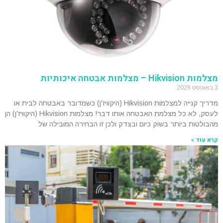
מצלמות Hikvision – מצלמות אבטחה איכותיות
3 באוגוסט 2026
מדריך קנייה למצלמות Hikvision (היקוויז'ן) כשמדובר באבטחה לבית או
לעסק, לא כל מצלמת האבטחה אותו דבר! מצלמות Hikvision (היקוויז'ן) הן
מהבולטות ביותר בשוק כיום ובצדק ולכן זו הבחירה המובילה של
קרא עוד »