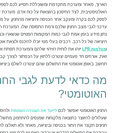
הארוך, מאחר ומערכת מתקדמת ומשוכללת תסייע לכם לספק 
האולטימטיבית, לצד החיסכון בהוצאות על כוח אדם. מערכת לני
לספק לכם בקרה ומעקב אחר הכניסה והיציאה מהחניון, על מ
עדכני לגבי מצב החניון שלכם ורמת התפוסה שלו. המערכת ת
נתון מידע בזמן אמת לגבי כמות המקומות הפנויים שנשארו וכ
היציאה של כל רכב. רכבים בעלי מנוי יוכלו להיכנס ולצאת אוט
מצלמות LPR
ו
יזהו את לוחית הזיהוי שלהם והמערכת תפתח א
זאת, אורחים חד פעמיים יצטרכו ללחוץ על הכפתור לצורך ק
תחשב באופן אוטומטי את התשלום שהם יצטרכו לשלם ביציאה
מה כדאי לדעת לגבי החני
האוטומטי?
לייעל את העבודה השוטפת
החניון האוטומטי יאפשר לכם
ולהימנ
שעלולים להיווצר כתוצאה מלקוחות שמנסים להתחמק מתשלום
חניונים תקצר את התור בכניסה וביציאה, מאחר ולא תאלצו ל
עבורכם את התשלום הנדרש או יבדוק האם יש לכם מנוי בחני