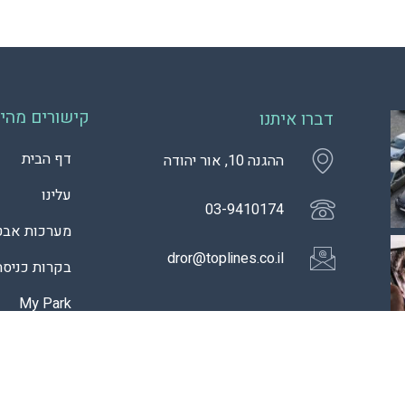
קישורים מהיר
דברו איתנו
דף הבית
ההגנה 10, אור יהודה
עלינו
03-9410174
מערכות אבט
dror@toplines.co.il
בקרות כניסה
My Park
בלוג
צרו קשר