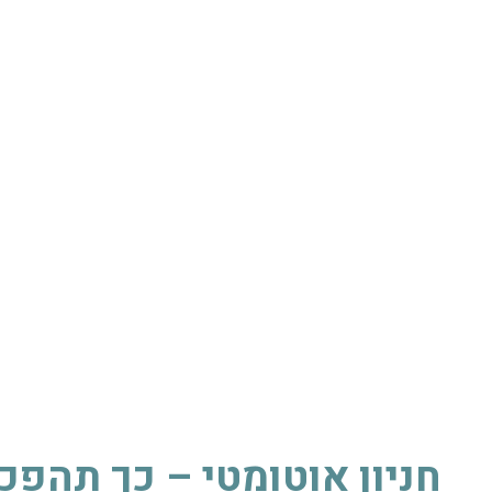
עלינו
מערכות אבטחה
בקרות כניסה
My Park
בלוג
חניון אוטומטי – כך תהפכו