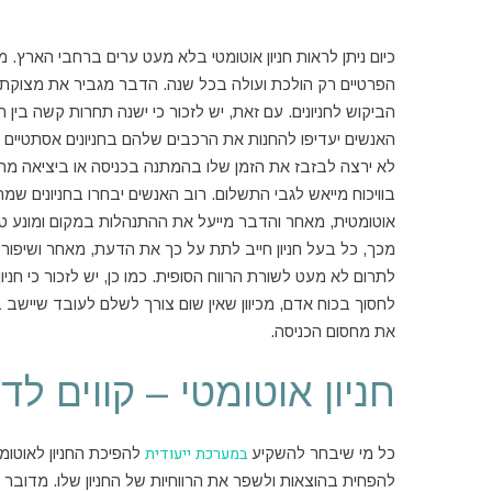
כיום ניתן לראות חניון אוטומטי בלא מעט ערים ברחבי הארץ. 
הפרטיים רק הולכת ועולה בכל שנה. הדבר מגביר את מצוקת 
הביקוש לחניונים. עם זאת, יש לזכור כי ישנה תחרות קשה בין ה
האנשים יעדיפו להחנות את הרכבים שלהם בחניונים אסתטיים ו
לא ירצה לבזבז את הזמן שלו בהמתנה בכניסה או ביציאה מהחניו
בוויכוח מייאש לגבי התשלום. רוב האנשים יבחרו בחניונים שמ
אוטומטית, מאחר והדבר מייעל את ההתנהלות במקום ומונע טע
מכך, כל בעל חניון חייב לתת על כך את הדעת, מאחר ושיפור ח
לתרום לא מעט לשורת הרווח הסופית. כמו כן, יש לזכור כי חני
לחסוך בכוח אדם, מכיוון שאין שום צורך לשלם לעובד שיישב בכ
את מחסום הכניסה.
חניון אוטומטי – קווים לד
במערכת ייעודית
כל מי שיבחר להשקיע
להפיכת החניון לאוטומט
להפחית בהוצאות ולשפר את הרווחיות של החניון שלו. מדובר