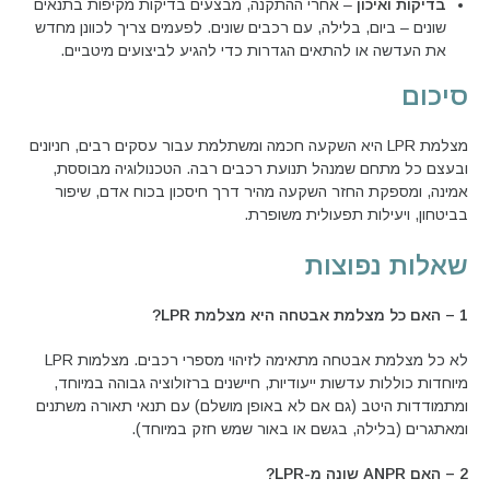
בדיקות ואיכון
– אחרי ההתקנה, מבצעים בדיקות מקיפות בתנאים
שונים – ביום, בלילה, עם רכבים שונים. לפעמים צריך לכוונן מחדש
את העדשה או להתאים הגדרות כדי להגיע לביצועים מיטביים.
סיכום
מצלמת LPR היא השקעה חכמה ומשתלמת עבור עסקים רבים, חניונים
ובעצם כל מתחם שמנהל תנועת רכבים רבה. הטכנולוגיה מבוססת,
אמינה, ומספקת החזר השקעה מהיר דרך חיסכון בכוח אדם, שיפור
בביטחון, ויעילות תפעולית משופרת.
שאלות נפוצות
1 – האם כל מצלמת אבטחה היא מצלמת
LPR
?
לא כל מצלמת אבטחה מתאימה לזיהוי מספרי רכבים. מצלמות LPR
מיוחדות כוללות עדשות ייעודיות, חיישנים ברזולוציה גבוהה במיוחד,
ומתמודדות היטב (גם אם לא באופן מושלם) עם תנאי תאורה משתנים
ומאתגרים (בלילה, בגשם או באור שמש חזק במיוחד).
2 – האם
ANPR
שונה מ-
LPR
?