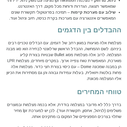
ניהול מרחוק
– מצלמת lpr hikvision מגיעה עם משק ניהול ידידותי
שמאפשר תצוגה, הגדרות ודוחות מכל מקום, דרך האינטרנט.
שילוב עם מערכות קיימות
– תמיכה בפרוטוקולי תקשורת שונים
המאפשרים אינטגרציה עם מערכות בקרת כניסה, חיוב וניהול ועוד.
ההבדלים בין הדגמים
מצלמות אלה מגיעות במגוון רחב של דגמים, עם הבדלים טכניים רבים
ביניהם. לשם ההמחשה, ההבדל הראשון שרלוונטי לבחירה הוא סוג מבנה
המצלמה. לרוב אלה מצלמות מסוג Bullet שבנויות בצורת קליע
מוארכת, המאפשרת טווח צפייה ארוך. במקרים מיוחדים, מצלמות LPR
הן במבנה שמכונה Dome – עם כיסוי בצורת חצי כדור. מצלמות אלה
פחות בולטות ויזואלית, בעלות עמידות גבוהה והן גם מסתירות את הכיוון
אליו המצלמה מכוונת.
טווחי המחירים
בדרך כלל לא מדובר במצלמה בודדת, אלא בכמה מצלמות ובמוצרים
משלימים (לניהול, אחסון, תקשורת ועוד). לכן יש למערכת lpr מחיר
שתלוי בצרכים הספציפיים של המקום בו מתקינים אותה.