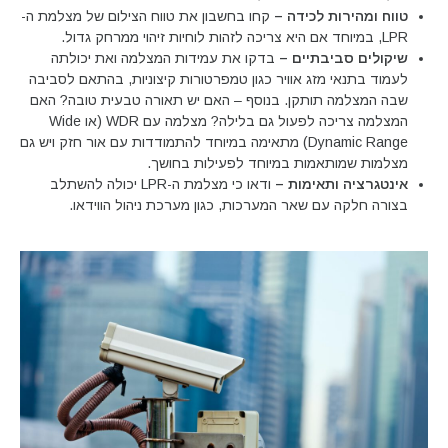
טווח ומהירות לכידה –
קחו בחשבון את טווח הצילום של מצלמת ה-
LPR, במיוחד אם היא צריכה לזהות לוחיות זיהוי ממרחק גדול.
שיקולים סביבתיים –
בדקו את עמידות המצלמה ואת יכולתה
לעמוד בתנאי מזג אוויר כגון טמפרטורות קיצוניות, בהתאם לסביבה
שבה המצלמה תותקן. בנוסף – האם יש תאורה טבעית טובה? האם
המצלמה צריכה לפעול גם בלילה? מצלמה עם WDR (או Wide
Dynamic Range) מתאימה במיוחד להתמודדות עם אור חזק ויש גם
מצלמות שמותאמות במיוחד לפעילות בחושך.
אינטגרציה ותאימות –
ודאו כי מצלמת ה-LPR יכולה להשתלב
בצורה חלקה עם שאר המערכות, כגון מערכת ניהול הווידאו.