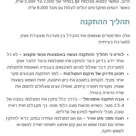
לרוב, אפשר למצוא מצלמת lpr במחיר של 2,000 עד 5,000 ש"ח,
כאשר דגמים מתקדמים יכולים לעלות גם מעל 8,000 ש"ח.
תהליך ההתקנה
אלה הפרמטרים שעושים את ההבדל בין מערכת שעובדת מצוין
למערכת בעייתית:
לוודא כי תהליך ההתקנה נעשה באמצעות אנשי מקצוע –
לא כל
אחד יידע בדיוק כיצד להתקין את המצלמות וכיצד לחבר אותן
למערכת, דבר שעלול לגרום לשיבושים בעבודה השוטפת ולתקלות.
תכנון מדויק של מיקום המצלמות
– לפני ההתקנה מבצעים סקר
אתר מקיף. לוקחים בחשבון את כיוון התנועה, זוויות השמש בשעות
שונות, מקורות תאורה קיימים, ואפילו עצים שעלולים לחסום את
שדה הראייה בעתיד.
גובה התקנה אופטימלי
– בדרך כלל נתקין את המצלמה בגובה של
2.5-4 מטר, כשהיא מכוונת מעט כלפי מטה. כך מקבלים זווית ראייה
טובה, מבלי להיחשף לסיכון של ונדליזם.
הגנה מפני מזג אוויר
– גם אם המצלמה עמידה במים, כדאי להתקין
אותה עם הגנת שמש או גגון קטן שימנע חשיפה ישירה לגשם או
לשמש חזקה.