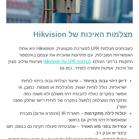
מצלמות האיכות של Hikvision
כשבוחנים מצלמת LPR למערכת מקצועית, Hikvision היא אחת
האפשרויות המובילות, עם פתרונות שהוכיחו את עצמם באינספור
מצלמות LPR של Hikvision
התקנות ברחבי העולם.
מציעות שילוב מצוין
של איכות, אמינות ותמורה למחיר, כמו גם
דיוק זיהוי גבוה במיוחד
– שיעור הצלחה גבוה בזיהוי לוחיות
ישראליות, כולל לוחיות ישנות, מלוכלכות או פגומות. כמובן, אי
אפשר במקרים כאלה להבטיח זיהוי מושלם ולא משנה כמה
מתקדמת המצלמה (למשל במקרה של לוחית רישוי שחלק ממנה
חסר).
יכולות לילה מתקדמות
– תאורת IR (אינפרא אדום) מובנית
שמאפשרת זיהוי מדויק גם בחושך.
עמידות בפני מזג האוויר
– שמבטיחה פעולה תקינה גם בגשם, חום
קיצוני או אבק רב.