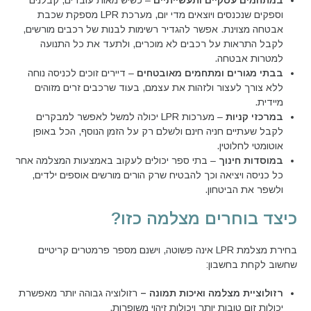
במתחמים עסקיים ותעשייתיים
– כשיש מאות עובדים, קבלנים
וספקים שנכנסים ויוצאים מדי יום, מערכת LPR מספקת שכבת
אבטחה מצוינת. אפשר להגדיר רשימות לבנות של רכבים מורשים,
לקבל התראות על רכבים לא מוכרים, ולתעד את כל התנועה
למטרות אבטחה.
בבתי מגורים ומתחמים מאובטחים
– דיירים זוכים לכניסה נוחה
ללא צורך לעצור ולזהות את עצמם, בעוד שרכבים זרים מזוהים
מיידית.
במרכזי קניות
– מערכות LPR יכולה למשל לאפשר למבקרים
לקבל שעתיים חניה חינם ולשלם רק על הזמן הנוסף, הכל באופן
אוטומטי לחלוטין.
במוסדות חינוך
– בתי ספר יכולים לעקוב באמצעות המצלמה אחר
כל כניסה ויציאה וכך להבטיח שרק הורים מורשים אוספים ילדים,
ולשפר את הביטחון.
כיצד בוחרים מצלמה כזו?
בחירת מצלמת LPR אינה פשוטה, וישנם מספר פרמטרים קריטיים
שחשוב לקחת בחשבון:
רזולוציית מצלמה ואיכות תמונה –
רזולוציה גבוהה יותר מאפשרת
יכולות זום טובות יותר ויכולות זיהוי משופרות.