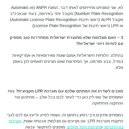
לא. שני המונחים מתייחסים לאותו דבר. המונח ANPR (או Automatic
Number Plate Recognition) מקובל יותר באירופה, בעוד שבארה"ב
מקובל ALPR (ראשי תיבות Automatic License Plate Recognition)
או LPR (ראשי תיבות של License Plate Recognition).
3 – האם מצלמות שלא מתוצרת ישראלית מסתדרות טוב מספיק
עם לוחיות זיהוי ישראליות?
בהחלט. הלוחיות הישראליות אמנם שונות מאירופאיות או אמריקאיות
בגודל, צבע ופורמט, אך הפתרונות שאנו מציעים תואמים להן באופן
מלא.
מוכנים לשדרג את המתחם שלכם עם מערכת
LPR
מקצועית?
צוות
המומחים של טופ ליין כאן כדי לעזור לכם בכל שלב – מהתכנון ועד
ההתקנה והתחזוקה.
כמומחים וותיקים ורבי ניסיון בתחום זה, נשמח לסייע ולייעץ גם לכם לגבי
מערכות
התקנת מערכות LPR. אנו מציעים גם מצלמות אבטחה שונות,
בקרת כניסה
פתרונות ניהול חניונים
ו
. מוזמנים להתקשר עכשיו.