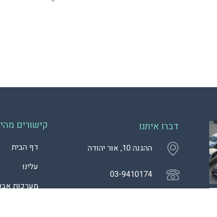
קישורים מהיר
דברו איתנו
דף הבית
ההגנה 10, אור יהודה
עלינו
03-9410174
מערכות אבט
dror@toplines.co.il
בקרות כניסה